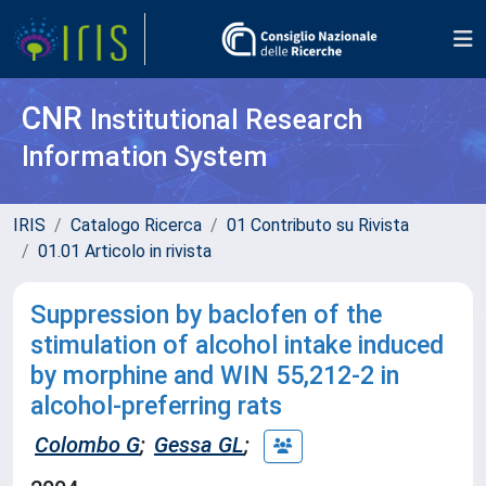
CNR
Institutional Research
Information System
IRIS
Catalogo Ricerca
01 Contributo su Rivista
01.01 Articolo in rivista
Suppression by baclofen of the
stimulation of alcohol intake induced
by morphine and WIN 55,212-2 in
alcohol-preferring rats
Colombo G
;
Gessa GL
;