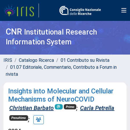
CNR
Institutional Research
Information System
IRIS
Catalogo Ricerca
01 Contributo su Rivista
01.07 Editoriale, Commentario, Contributo a Forum in
rivista
Insights into Molecular and Cellular
Mechanisms of NeuroCOVID
Christian Barbato
;
Carla Petrella
Primo
;
Penultimo