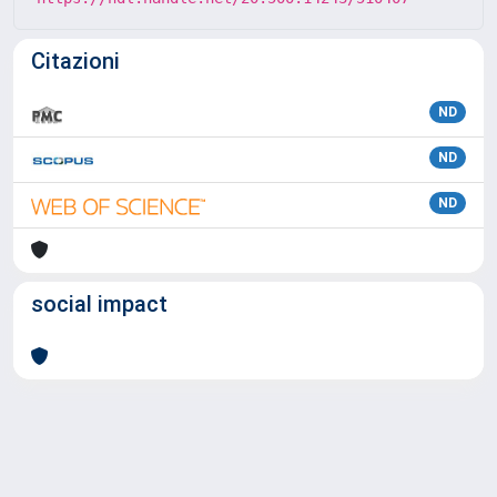
Citazioni
ND
ND
ND
social impact