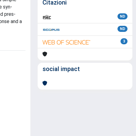
Citazioni
e syn-
d pres-
ND
ponse and a
ND
3
social impact