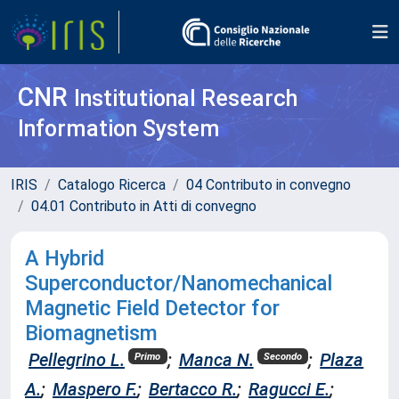
CNR
Institutional Research
Information System
IRIS
Catalogo Ricerca
04 Contributo in convegno
04.01 Contributo in Atti di convegno
A Hybrid
Superconductor/Nanomechanical
Magnetic Field Detector for
Biomagnetism
Pellegrino L.
;
Manca N.
;
Plaza
Primo
Secondo
A.
;
Maspero F.
;
Bertacco R.
;
Ragucci E.
;