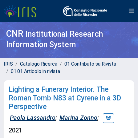
CNR
Institutional Research
Information System
IRIS
Catalogo Ricerca
01 Contributo su Rivista
01.01 Articolo in rivista
Lighting a Funerary Interior. The
Roman Tomb N83 at Cyrene in a 3D
Perspective
Paola Lassandro
;
Marina Zonno
;
2021