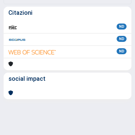
Citazioni
ND
ND
ND
social impact