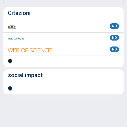
Citazioni
ND
ND
ND
social impact