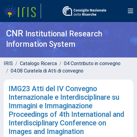
CNR
Institutional Research
Information System
IRIS
Catalogo Ricerca
04 Contributo in convegno
04.08 Curatela di Atti di convegno
IMG23 Atti del IV Convegno
Internazionale e Interdisciplinare su
Immagini e Immaginazione
Proceedings of 4th International and
Interdisciplinary Conference on
Images and Imagination