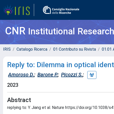
CNR
Institutional Researc
IRIS
Catalogo Ricerca
01 Contributo su Rivista
01.01 A
Reply to: Dilemma in optical ident
Amoroso D.
;
Barone P.
;
Picozzi S.
;
2023
Abstract
replying to: Y. Jiang et al. Nature https://doi.org/10.1038