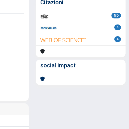
Citazioni
ND
4
4
social impact