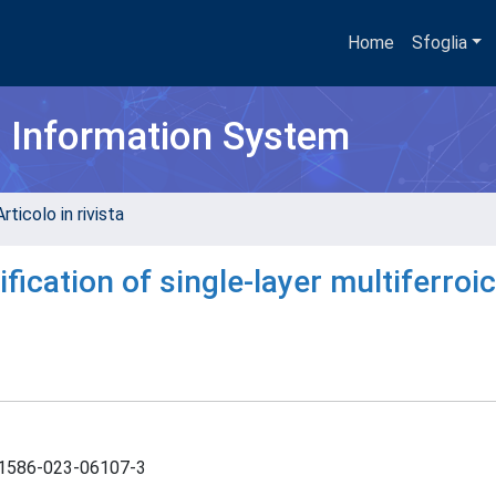
Home
Sfoglia
h Information System
rticolo in rivista
ification of single-layer multiferroi
/s41586-023-06107-3