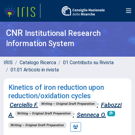
CNR
Institutional Research
Information System
IRIS
Catalogo Ricerca
01 Contributo su Rivista
01.01 Articolo in rivista
Kinetics of iron reduction upon
reduction/oxidation cycles
Cerciello F.
;
Fabozzi
Writing – Original Draft Preparation
A.
;
Senneca O.
Writing – Original Draft Preparation
Writing – Original Draft Preparation