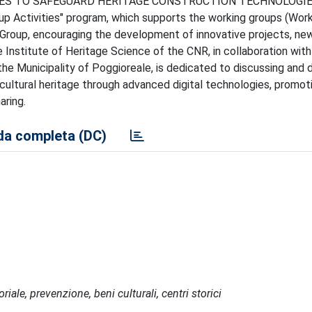
EGIES TO SAFEGUARD HERITAGE CONSTRUCTION TECHNOLOGIE
 Activities" program, which supports the working groups (Work
roup, encouraging the development of innovative projects, new
he Institute of Heritage Science of the CNR, in collaboration wit
 the Municipality of Poggioreale, is dedicated to discussing and
cultural heritage through advanced digital technologies, promot
aring.
a completa (DC)
iale, prevenzione, beni culturali, centri storici