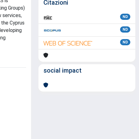
S is
Citazioni
ing Groups)
 services,
ND
h the Cyprus
 developing
ND
ing
ND
social impact