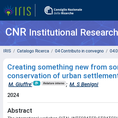
CNR
Institutional Researc
IRIS
Catalogo Ricerca
04 Contributo in convegno
04.0
Creating something new from som
conservation of urban settlemen
M. Giuffre'
;
M. S Benigni
Relatore interno
2024
Abstract