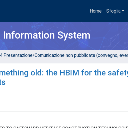
Home
Sfoglia
h Information System
4 Presentazione/Comunicazione non pubblicata (convegno, evento
ething old: the HBIM for the safet
ts