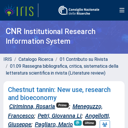
CNR
Institutional Research
Information System
IRIS
Catalogo Ricerca
01 Contributo su Rivista
01.09 Rassegna bibliografica, critica, sistematica della
letteratura scientifica in rivista (Literature review)
Chestnut tannin: New use, research
and bioeconomy
Ciriminna, Rosaria
;
Meneguzzo,
Primo
Francesco
;
Petri, Giovanna Li
;
Angellotti,
Giuseppe
;
Pagliaro, Mario
Ultimo