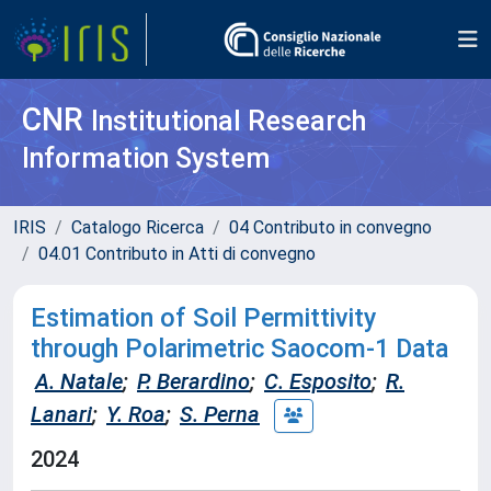
CNR
Institutional Research
Information System
IRIS
Catalogo Ricerca
04 Contributo in convegno
04.01 Contributo in Atti di convegno
Estimation of Soil Permittivity
through Polarimetric Saocom-1 Data
A. Natale
;
P. Berardino
;
C. Esposito
;
R.
Lanari
;
Y. Roa
;
S. Perna
2024