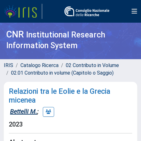
CNR
Institutional Research
Information System
IRIS
Catalogo Ricerca
02 Contributo in Volume
02.01 Contributo in volume (Capitolo o Saggio)
Relazioni tra le Eolie e la Grecia
micenea
Bettelli M.
;
2023