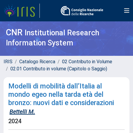
CNR
Institutional Research
Information System
IRIS
Catalogo Ricerca
02 Contributo in Volume
02.01 Contributo in volume (Capitolo o Saggio)
Modelli di mobilità dall’Italia al
mondo egeo nella tarda età del
bronzo: nuovi dati e considerazioni
Bettelli M.
2024