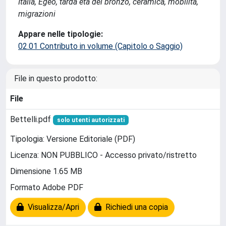
Italia, Egeo, tarda età del bronzo, ceramica, mobilità,
migrazioni
Appare nelle tipologie:
02.01 Contributo in volume (Capitolo o Saggio)
File in questo prodotto:
File
Bettelli.pdf
solo utenti autorizzati
Tipologia: Versione Editoriale (PDF)
Licenza: NON PUBBLICO - Accesso privato/ristretto
Dimensione 1.65 MB
Formato Adobe PDF
Visualizza/Apri
Richiedi una copia