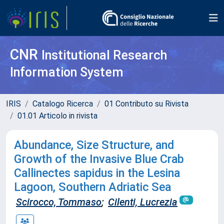
CNR
Institutional Research
Information System
IRIS
Catalogo Ricerca
01 Contributo su Rivista
01.01 Articolo in rivista
Abundance, Size Structure, and
Growth of the Invasive Blue Crab
Callinectes sapidus in the Lesina
Lagoon, Southern Adriatic Sea
Scirocco, Tommaso
;
Cilenti, Lucrezia