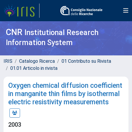
CNR
Institutional Research
Information System
IRIS
Catalogo Ricerca
01 Contributo su Rivista
01.01 Articolo in rivista
Oxygen chemical diffusion coefficient
in manganite thin films by isothermal
electric resistivity measurements
2003