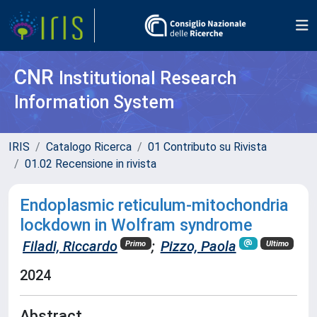
CNR
Institutional Research
Information System
IRIS
Catalogo Ricerca
01 Contributo su Rivista
01.02 Recensione in rivista
Endoplasmic reticulum-mitochondria
lockdown in Wolfram syndrome
Filadi, Riccardo
;
Pizzo, Paola
Primo
Ultimo
2024
Abstract