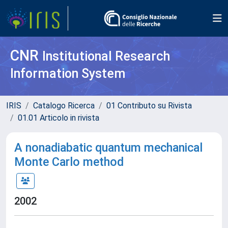
CNR
Institutional Research
Information System
IRIS
Catalogo Ricerca
01 Contributo su Rivista
01.01 Articolo in rivista
A nonadiabatic quantum mechanical
Monte Carlo method
2002