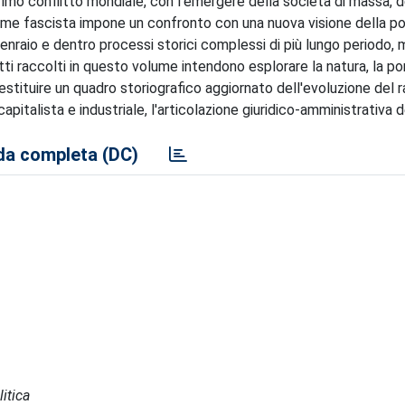
primo conflitto mondiale, con l'emergere della società di massa,
egime fascista impone un confronto con una nuova visione della pol
cenraio e dentro processi storici complessi di più lungo periodo,
tti raccolti in questo volume intendono esplorare la natura, la por
restituire un quadro storiografico aggiornato dell'evoluzione del 
apitalista e industriale, l'articolazione giuridico-amministrativa d
a completa (DC)
itica