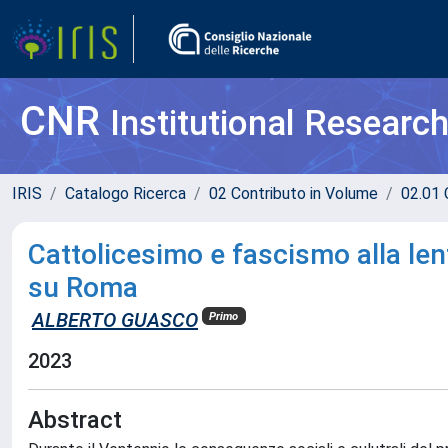
CNR
Institutional Researc
IRIS
Catalogo Ricerca
02 Contributo in Volume
02.01 
Cattolicesimo e fascismo alla len
su Roma
ALBERTO GUASCO
Primo
2023
Abstract