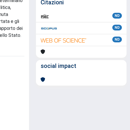
 determinano
Citazioni
itica,
 muta
ND
tata e gli
rapporto dei
ND
ello Stato.
ND
social impact