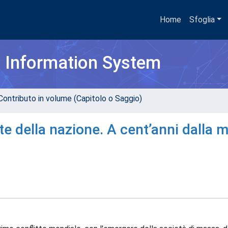
Home
Sfoglia
h Information System
Contributo in volume (Capitolo o Saggio)
te della nazione. A cent’anni dalla 