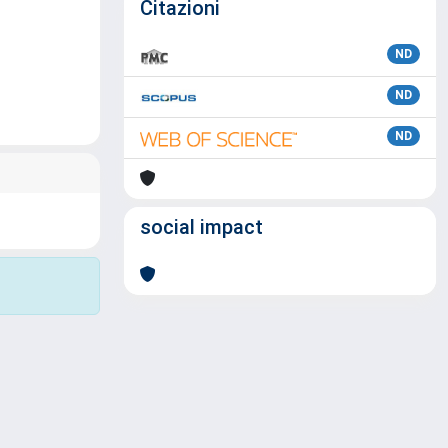
Citazioni
ND
ND
ND
social impact