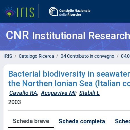
CNR
Institutional Researc
IRIS
Catalogo Ricerca
04 Contributo in convegno
04.0
Bacterial biodiversity in seawate
the Northen Ionian Sea (Italian c
Cavallo RA
;
Acquaviva MI
;
Stabili L
2003
Scheda breve
Scheda completa
Sched