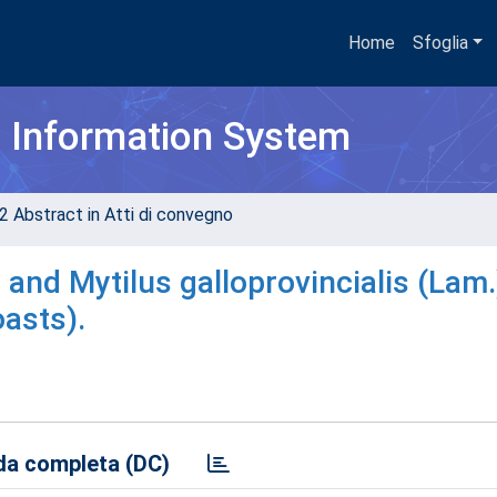
Home
Sfoglia
h Information System
2 Abstract in Atti di convegno
r and Mytilus galloprovincialis (Lam
oasts).
a completa (DC)