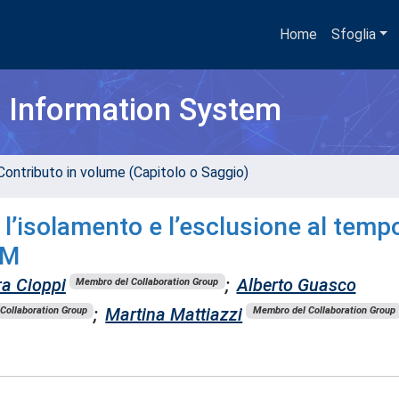
Home
Sfoglia
h Information System
Contributo in volume (Capitolo o Saggio)
 l’isolamento e l’esclusione al temp
EM
a Cioppi
;
Alberto Guasco
Membro del Collaboration Group
;
Martina Mattiazzi
Collaboration Group
Membro del Collaboration Group