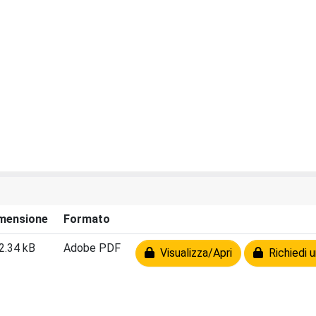
mensione
Formato
2.34 kB
Adobe PDF
Visualizza/Apri
Richiedi u