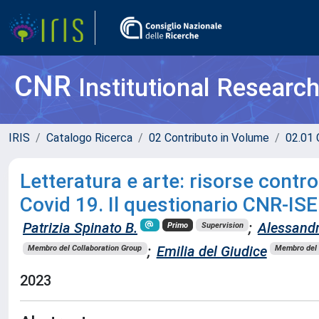
CNR
Institutional Researc
IRIS
Catalogo Ricerca
02 Contributo in Volume
02.01 
Letteratura e arte: risorse contro
Covid 19. Il questionario CNR-IS
Patrizia Spinato B.
;
Alessandr
Primo
Supervision
;
Emilia del Giudice
Membro del Collaboration Group
Membro del 
2023