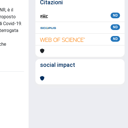
Citazioni
R, è il
ND
 proposto
di Covid-19.
ND
nterrogata
ND
iche
social impact