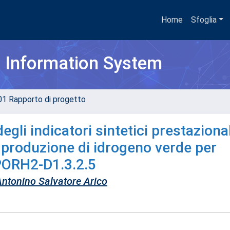
Home
Sfoglia
h Information System
01 Rapporto di progetto
degli indicatori sintetici prestaziona
di produzione di idrogeno verde per
 PORH2-D1.3.2.5
Antonino Salvatore Arico