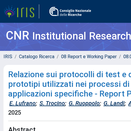
CNR
Institutional Researc
IRIS
Catalogo Ricerca
08 Report e Working Paper
08.
Relazione sui protocolli di test e 
prototipi utilizzati nei processi 
applicazioni specifiche - Report
E. Lufrano
;
S. Trocino
;
G. Ruoppolo
;
G. Landi
;
2025
Abstract