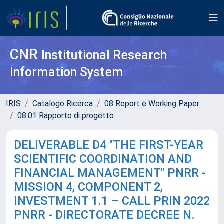
CNR
Institutional Research
Information System
IRIS
Catalogo Ricerca
08 Report e Working Paper
08.01 Rapporto di progetto
DELIVERABLE D4 "THE FIRST-YEAR
SCIENTIFIC COORDINATION AND
FINANCIAL MANAGEMENT" PNRR -
MISSION 4, COMPONENT 2,
INVESTMENT 1.1 – CALL PRIN 2022
PNRR - DIRECTORATE DECREE N.