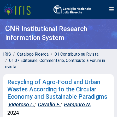
CNR
Institutional Research
Information System
IRIS
Catalogo Ricerca
01 Contributo su Rivista
01.07 Editoriale, Commentario, Contributo a Forum in
rivista
Recycling of Agro-Food and Urban
Wastes According to the Circular
Economy and Sustainable Paradigms
Vigoroso L.
;
Cavallo E.
;
Pampuro N.
2024