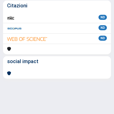
Citazioni
ND
ND
ND
social impact