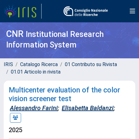
CNR
Institutional Research
Information System
IRIS
Catalogo Ricerca
01 Contributo su Rivista
01.01 Articolo in rivista
Multicenter evaluation of the color
vision screener test
Alessandro Farini
;
Elisabetta Baldanzi
;
2025