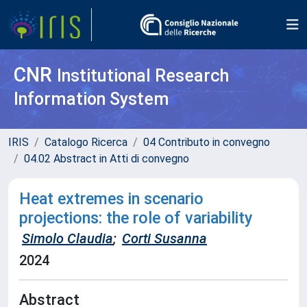
CNR
Institutional Research
Information System
IRIS
Catalogo Ricerca
04 Contributo in convegno
04.02 Abstract in Atti di convegno
Heat extremes in scenario
projections: the role of variability
Simolo Claudia
;
Corti Susanna
2024
Abstract