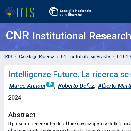
CNR
Institutional Researc
IRIS
Catalogo Ricerca
01 Contributo su Rivista
01.01 A
Intelligenze Future. La ricerca scie
Marco Annoni
;
Roberto Defez
;
Alberto Marti
2024
Abstract
Il presente parere intende offrire una mappatura delle principa
riferimento alle implicazioni di queste tecnologie per le sci