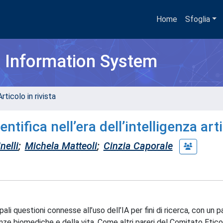
Home
Sfoglia
h Information System
rticolo in rivista
ntifica nell’era dell’intelligenza arti
nelli
;
Michela Matteoli
;
Cinzia Caporale
li questioni connesse all’uso dell’IA per fini di ricerca, con un p
enze biomediche e della vita. Come altri pareri del Comitato Etico