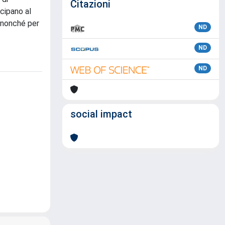
Citazioni
cipano al
, nonché per
ND
ND
ND
social impact