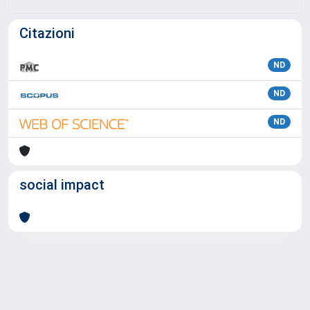
Citazioni
ND
ND
ND
social impact