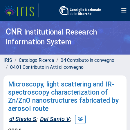
CNR
Institutional Research
Information System
IRIS
Catalogo Ricerca
04 Contributo in convegno
04.01 Contributo in Atti di convegno
Microscopy, light scattering and IR-
spectroscopy characterization of
Zn/ZnO nanostructures fabricated by
aerosol route
di Stasio S
;
Dal Santo V
;