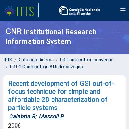
CNR
Institutional Research
Information System
IRIS
Catalogo Ricerca
04 Contributo in convegno
04.01 Contributo in Atti di convegno
Recent development of GSI out-of-
focus technique for simple and
affordable 2D characterization of
particle systems
Calabria R
;
Massoli P
2006