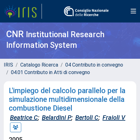
CNR
Institutional Research
Information System
IRIS
Catalogo Ricerca
04 Contributo in convegno
04.01 Contributo in Atti di convegno
L'impiego del calcolo parallelo per la
simulazione multidimensionale della
combustione Diesel
Beatrice C
;
Belardini P
;
Bertoli C
;
Fraioli V
2005