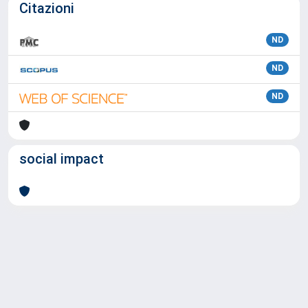
Citazioni
ND
ND
ND
social impact