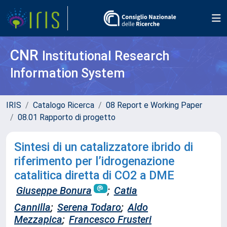
CNR
Institutional Research
Information System
IRIS
Catalogo Ricerca
08 Report e Working Paper
08.01 Rapporto di progetto
Sintesi di un catalizzatore ibrido di
riferimento per l’idrogenazione
catalitica diretta di CO2 a DME
Giuseppe Bonura
;
Catia
Cannilla
;
Serena Todaro
;
Aldo
Mezzapica
;
Francesco Frusteri