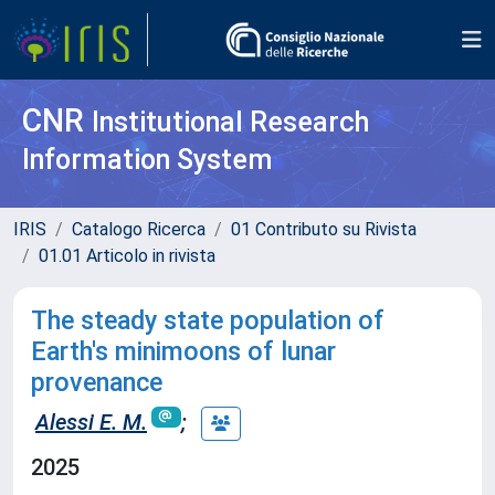
CNR
Institutional Research
Information System
IRIS
Catalogo Ricerca
01 Contributo su Rivista
01.01 Articolo in rivista
The steady state population of
Earth's minimoons of lunar
provenance
Alessi E. M.
;
2025