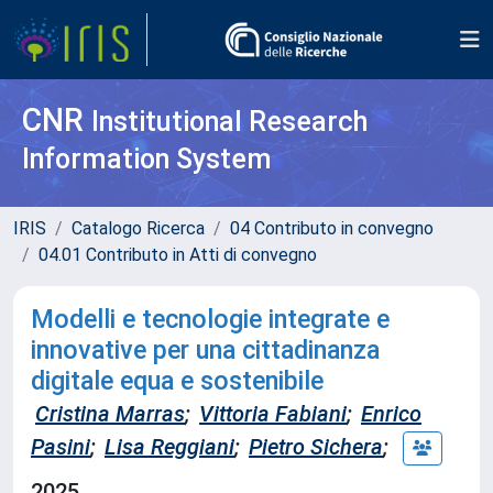
CNR
Institutional Research
Information System
IRIS
Catalogo Ricerca
04 Contributo in convegno
04.01 Contributo in Atti di convegno
Modelli e tecnologie integrate e
innovative per una cittadinanza
digitale equa e sostenibile
Cristina Marras
;
Vittoria Fabiani
;
Enrico
Pasini
;
Lisa Reggiani
;
Pietro Sichera
;
2025