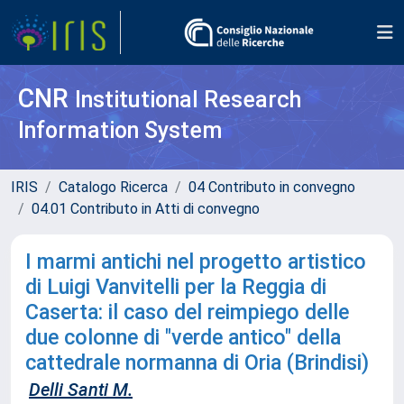
CNR
Institutional Research
Information System
IRIS
Catalogo Ricerca
04 Contributo in convegno
04.01 Contributo in Atti di convegno
I marmi antichi nel progetto artistico
di Luigi Vanvitelli per la Reggia di
Caserta: il caso del reimpiego delle
due colonne di "verde antico" della
cattedrale normanna di Oria (Brindisi)
Delli Santi M.