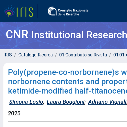
CNR
Institutional Researc
IRIS
Catalogo Ricerca
01 Contributo su Rivista
01.01 A
Poly(propene-co-norbornene)s w
norbornene contents and properti
ketimide-modified half-titanocen
Simona Losio
;
Laura Boggioni
;
Adriano Vignali
2025