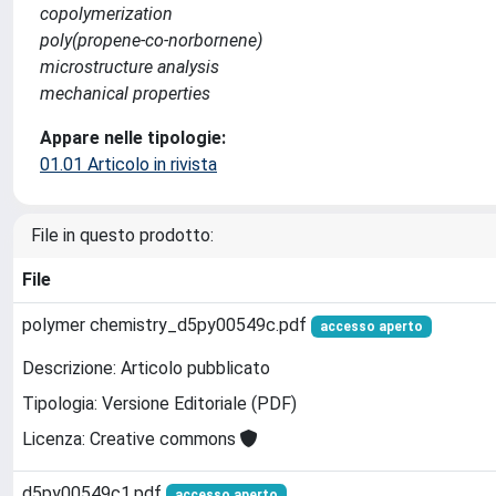
copolymerization
poly(propene-co-norbornene)
microstructure analysis
mechanical properties
Appare nelle tipologie:
01.01 Articolo in rivista
File in questo prodotto:
File
polymer chemistry_d5py00549c.pdf
accesso aperto
Descrizione: Articolo pubblicato
Tipologia: Versione Editoriale (PDF)
Licenza: Creative commons
d5py00549c1.pdf
accesso aperto