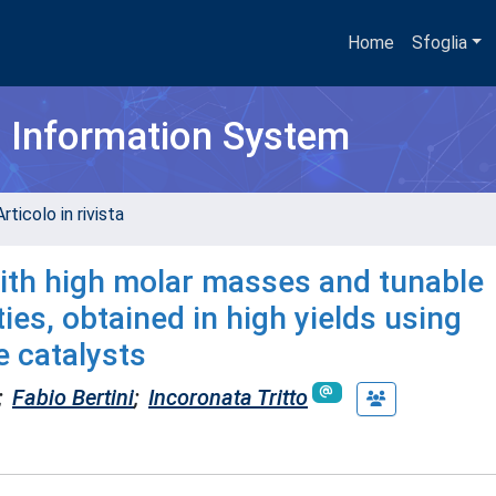
Home
Sfoglia
h Information System
rticolo in rivista
ith high molar masses and tunable
es, obtained in high yields using
e catalysts
;
Fabio Bertini
;
Incoronata Tritto