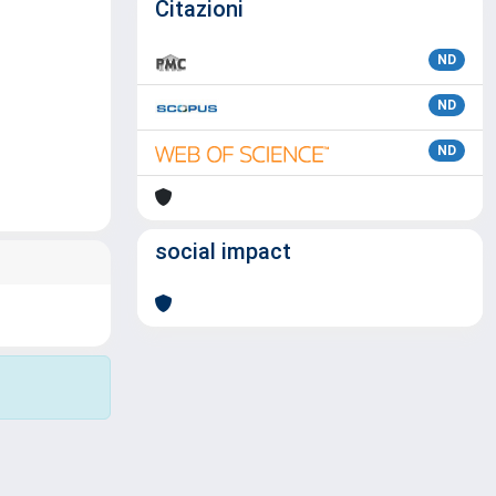
Citazioni
ND
ND
ND
social impact