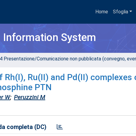
Home
Sfoglia
h Information System
4 Presentazione/Comunicazione non pubblicata (convegno, evento
 Rh(I), Ru(II) and Pd(II) complexes 
phosphine PTN
er W
;
Peruzzini M
a completa (DC)