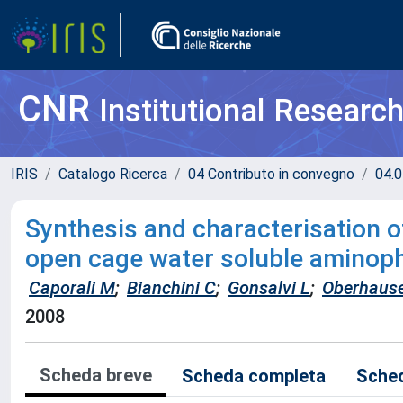
CNR
Institutional Researc
IRIS
Catalogo Ricerca
04 Contributo in convegno
04.0
Synthesis and characterisation of
open cage water soluble amino
Caporali M
;
Bianchini C
;
Gonsalvi L
;
Oberhaus
2008
Scheda breve
Scheda completa
Sched