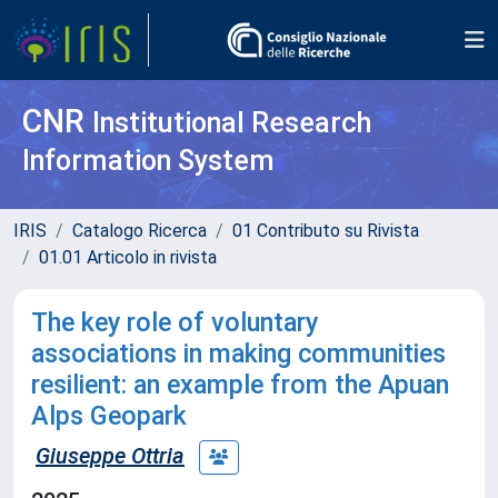
CNR
Institutional Research
Information System
IRIS
Catalogo Ricerca
01 Contributo su Rivista
01.01 Articolo in rivista
The key role of voluntary
associations in making communities
resilient: an example from the Apuan
Alps Geopark
Giuseppe Ottria