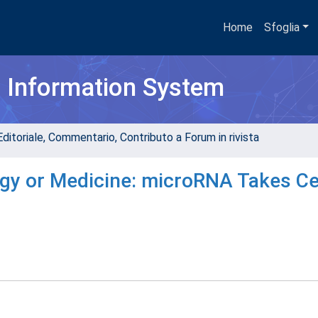
Home
Sfoglia
h Information System
Editoriale, Commentario, Contributo a Forum in rivista
ogy or Medicine: microRNA Takes C