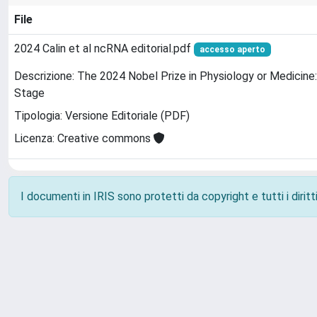
File
2024 Calin et al ncRNA editorial.pdf
accesso aperto
Descrizione: The 2024 Nobel Prize in Physiology or Medicin
Stage
Tipologia: Versione Editoriale (PDF)
Licenza: Creative commons
I documenti in IRIS sono protetti da copyright e tutti i diritti
Powered by
IRIS
-
about IRIS
-
Utilizzo dei cookie