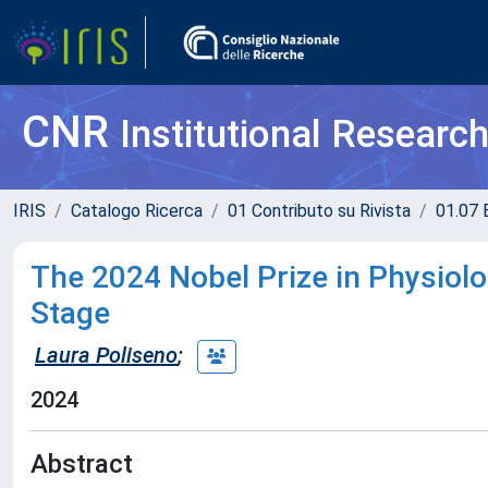
CNR
Institutional Researc
IRIS
Catalogo Ricerca
01 Contributo su Rivista
01.07 
The 2024 Nobel Prize in Physiol
Stage
Laura Poliseno
;
2024
Abstract