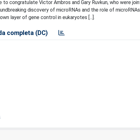
ke to congratulate Victor Ambros and Gary Ruvkun, who were joi
roundbreaking discovery of microRNAs and the role of microRNAs
wn layer of gene control in eukaryotes [...].
a completa (DC)
a