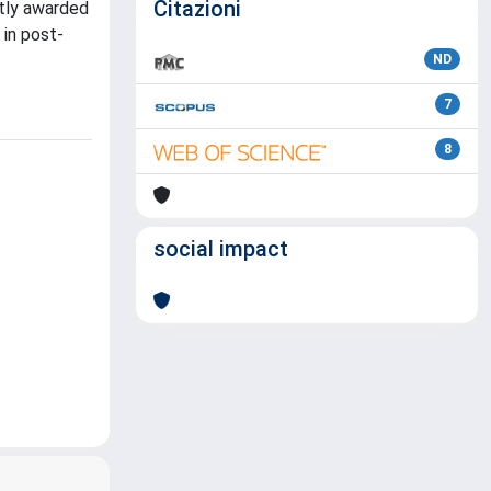
Citazioni
ntly awarded
 in post-
ND
7
8
social impact