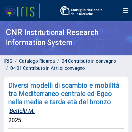
CNR
Institutional Research
Information System
IRIS
Catalogo Ricerca
04 Contributo in convegno
04.01 Contributo in Atti di convegno
Diversi modelli di scambio e mobilità
tra Mediterraneo centrale ed Egeo
nella media e tarda età del bronzo
Bettelli M.
2025