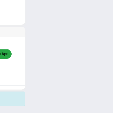
/Apri