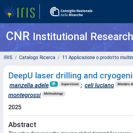
CNR
Institutional Researc
IRIS
Catalogo Ricerca
11 Applicazione o prodotto multi
DeepU laser drilling and cryogen
manzella adele
;
celi luciano
Supervision
Membro de
montegrossi
Methodology
2025
Abstract