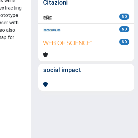
ns while
Citazioni
extracting
prototype
ND
aser with
eo also
ND
map for
ND
social impact