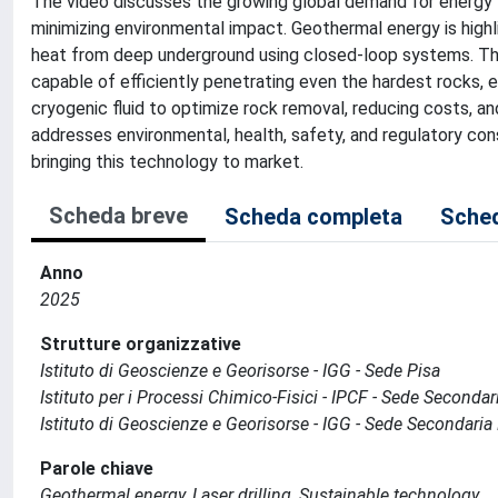
The video discusses the growing global demand for energy to 
minimizing environmental impact. Geothermal energy is highl
heat from deep underground using closed-loop systems. The
capable of efficiently penetrating even the hardest rocks, 
cryogenic fluid to optimize rock removal, reducing costs, a
addresses environmental, health, safety, and regulatory co
bringing this technology to market.
Scheda breve
Scheda completa
Sched
Anno
2025
Strutture organizzative
Istituto di Geoscienze e Georisorse - IGG - Sede Pisa
Istituto per i Processi Chimico-Fisici - IPCF - Sede Secondar
Istituto di Geoscienze e Georisorse - IGG - Sede Secondaria
Parole chiave
Geothermal energy, Laser drilling, Sustainable technology