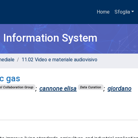
Home
Sfoglia
h Information System
mediale
11.02 Video e materiale audiovisivo
ic gas
;
cannone elisa
;
giordano
l Collaboration Group
Data Curation