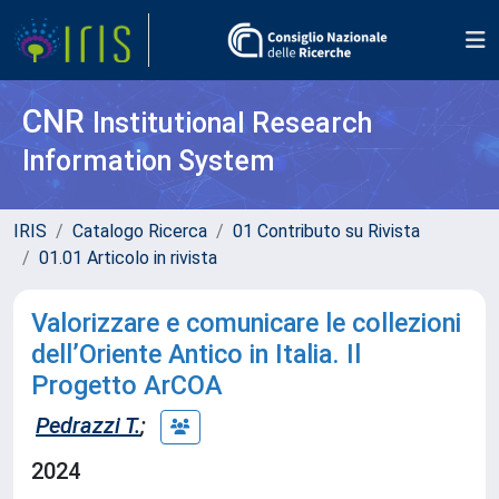
CNR
Institutional Research
Information System
IRIS
Catalogo Ricerca
01 Contributo su Rivista
01.01 Articolo in rivista
Valorizzare e comunicare le collezioni
dell’Oriente Antico in Italia. Il
Progetto ArCOA
Pedrazzi T.
;
2024