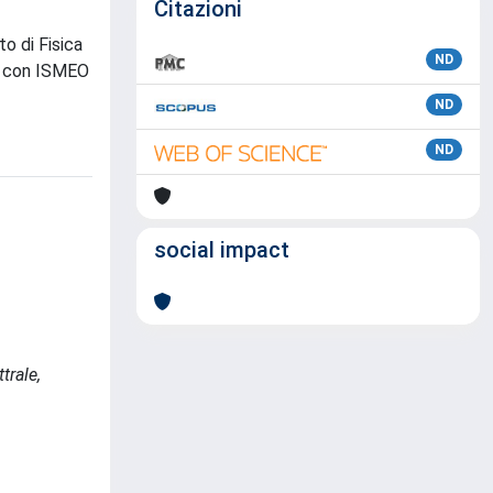
Citazioni
to di Fisica
ND
ca con ISMEO
ND
ND
social impact
trale,