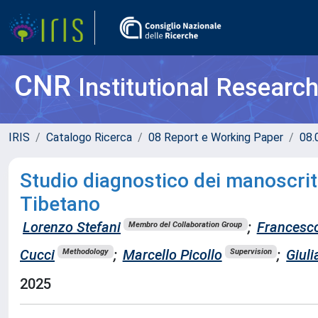
CNR
Institutional Researc
IRIS
Catalogo Ricerca
08 Report e Working Paper
08.
Studio diagnostico dei manoscrit
Tibetano
Lorenzo Stefani
;
Francesco
Membro del Collaboration Group
Cucci
;
Marcello Picollo
;
Giuli
Methodology
Supervision
2025