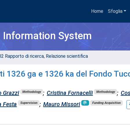
Home
Sfoglia
h Information System
02 Rapporto di ricerca, Relazione scientifica
ti 1326 ga e 1326 ka del Fondo Tuc
 Grazzi
;
Cristina Fornacelli
;
Cos
Methodology
Methodology
a Festa
;
Mauro Missori
Supervision
Funding Acquisition