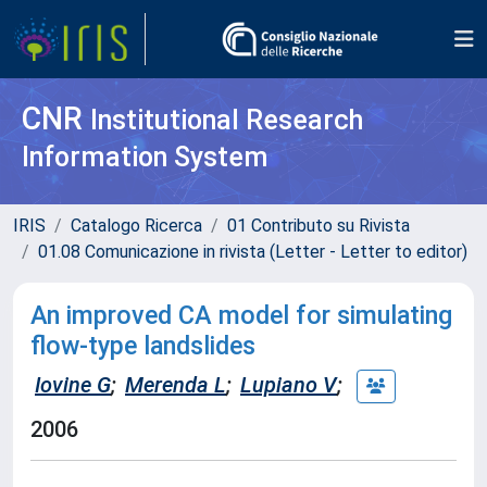
CNR
Institutional Research
Information System
IRIS
Catalogo Ricerca
01 Contributo su Rivista
01.08 Comunicazione in rivista (Letter - Letter to editor)
An improved CA model for simulating
flow-type landslides
Iovine G
;
Merenda L
;
Lupiano V
;
2006