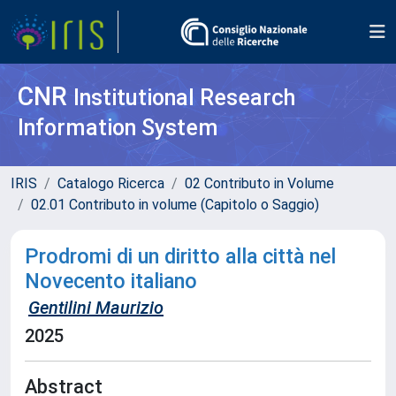
CNR
Institutional Research
Information System
IRIS
Catalogo Ricerca
02 Contributo in Volume
02.01 Contributo in volume (Capitolo o Saggio)
Prodromi di un diritto alla città nel
Novecento italiano
Gentilini Maurizio
2025
Abstract