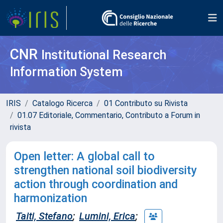
CNR
Institutional Research
Information System
IRIS
Catalogo Ricerca
01 Contributo su Rivista
01.07 Editoriale, Commentario, Contributo a Forum in
rivista
Open letter: A global call to
strengthen national soil biodiversity
action through coordination and
harmonization
Taiti, Stefano
;
Lumini, Erica
;