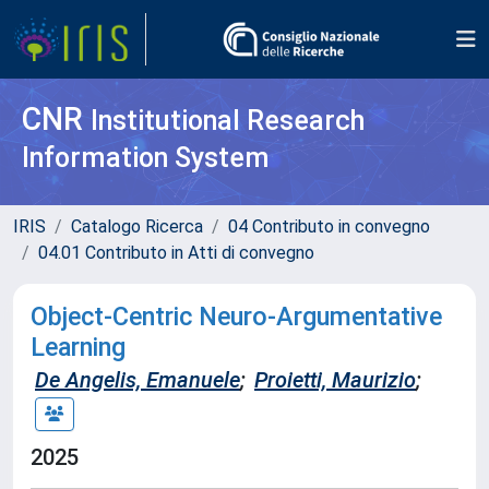
CNR
Institutional Research
Information System
IRIS
Catalogo Ricerca
04 Contributo in convegno
04.01 Contributo in Atti di convegno
Object-Centric Neuro-Argumentative
Learning
De Angelis, Emanuele
;
Proietti, Maurizio
;
2025