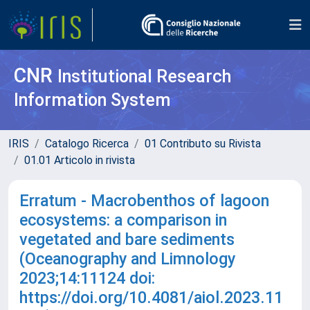
CNR
Institutional Research
Information System
IRIS
Catalogo Ricerca
01 Contributo su Rivista
01.01 Articolo in rivista
Erratum - Macrobenthos of lagoon
ecosystems: a comparison in
vegetated and bare sediments
(Oceanography and Limnology
2023;14:11124 doi:
https://doi.org/10.4081/aiol.2023.11