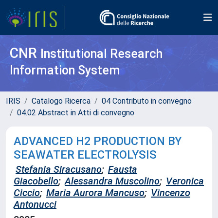
CNR
Institutional Research
Information System
IRIS
Catalogo Ricerca
04 Contributo in convegno
04.02 Abstract in Atti di convegno
ADVANCED H2 PRODUCTION BY
SEAWATER ELECTROLYSIS
Stefania Siracusano
;
Fausta
Giacobello
;
Alessandra Muscolino
;
Veronica
Ciccio
;
Maria Aurora Mancuso
;
Vincenzo
Antonucci