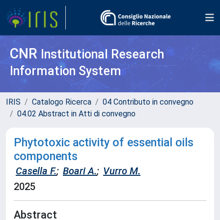
CNR
Institutional Research
Information System
IRIS
Catalogo Ricerca
04 Contributo in convegno
04.02 Abstract in Atti di convegno
Phytotoxic activity of essential oils
components
Casella F.
;
Boari A.
;
Vurro M.
2025
Abstract