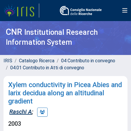
CNR
Institutional Research
Information System
IRIS
Catalogo Ricerca
04 Contributo in convegno
04.01 Contributo in Atti di convegno
Xylem conductivity in Picea Abies and
larix decidua along an altitudinal
gradient
Raschi A
;
2003