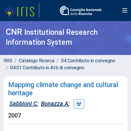
CNR
Institutional Research
Information System
IRIS
Catalogo Ricerca
04 Contributo in convegno
04.01 Contributo in Atti di convegno
Mapping climate change and cultural
heritage
Sabbioni C
;
Bonazza A
;
2007